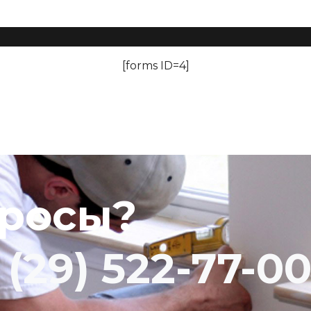
[forms ID=4]
просы?
 (29) 522-77-0