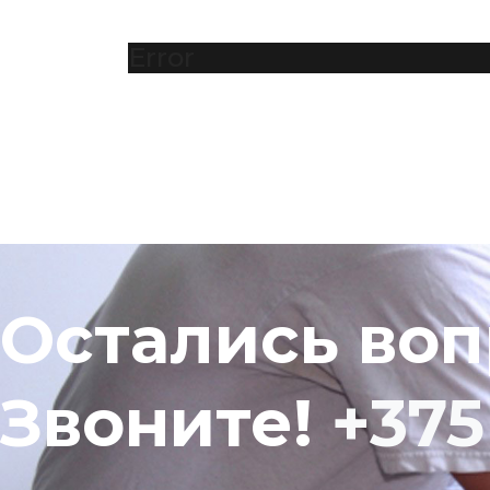
Error
Остались во
Звоните!
+375