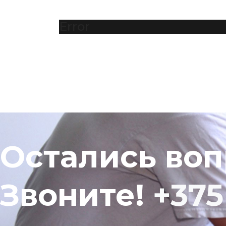
Error
Остались во
Звоните!
+375