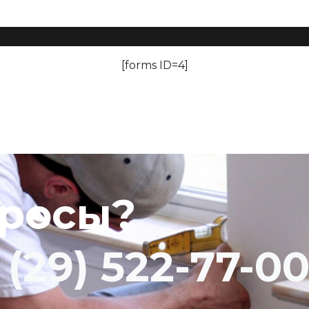
[forms ID=4]
просы?
 (29) 522-77-0